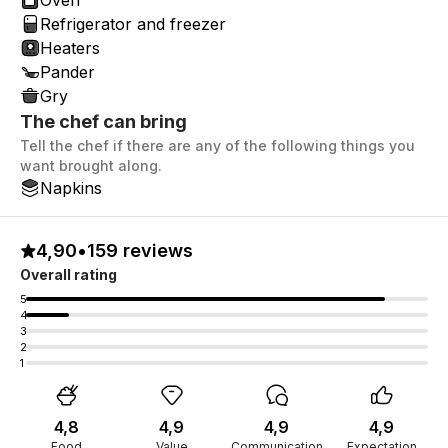
Oven
Refrigerator and freezer
Heaters
Pander
Gry
The chef can bring
Tell the chef if there are any of the following things you
want brought along.
Napkins
4,90
•
159 reviews
Overall rating
5
4
3
2
1
4,8
4,9
4,9
4,9
Food
Value
Communication
Expectation