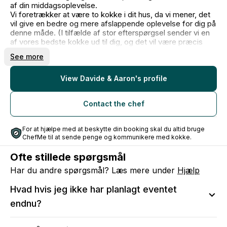
af din middagsoplevelse.
Vi foretrækker at være to kokke i dit hus, da vi mener, det
vil give en bedre og mere afslappende oplevelse for dig på
denne måde. (I tilfælde af stor efterspørgsel sender vi en
af vores bedste kokke ud til dig, og det vil være præcis
den samme oplevelse).
See more
Vores idé er at bringe et italiensk køkken med et strejf af
nordisk stil til dit hjem.
For eventuelle allergier eller ændringer i menuen er vi
View Davide & Aaron's profile
virkelig åbne. Vi laver også veganske og vegetariske
muligheder.
Contact the chef
Jeg kan ikke vente med at høre fra dig! Du kan skrive til mig
på engelsk eller italiensk.
For at hjælpe med at beskytte din booking skal du altid bruge
ChefMe til at sende penge og kommunikere med kokke.
Ofte stillede spørgsmål
Har du andre spørgsmål? Læs mere under
Hjælp
Hvad hvis jeg ikke har planlagt eventet
endnu?
Vi anbefaler at sende en anmodning, så du kan sikre