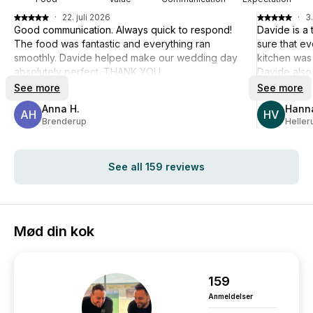
·
22. juli 2026
·
3.
Good communication. Always quick to respond!
Davide is a
The food was fantastic and everything ran
sure that ev
smoothly. Davide helped make our wedding day
kitchen was
absolutely perfect. THANK YOU.
Davide als
See more
See more
Anna H.
Hanna
AH
HV
Brenderup
Heller
See all 159 reviews
Mød din kok
159
Anmeldelser