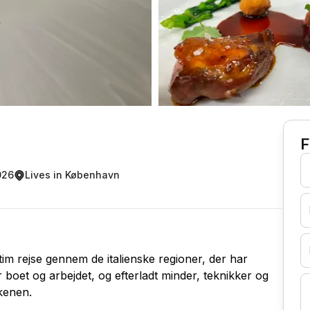
F
026
Lives in København
tim rejse gennem de italienske regioner, der har
 boet og arbejdet, og efterladt minder, teknikker og
kenen.