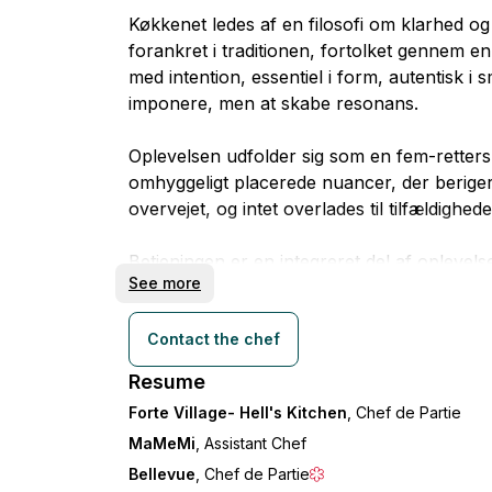
Køkkenet ledes af en filosofi om klarhed o
forankret i traditionen, fortolket gennem 
med intention, essentiel i form, autentisk i 
imponere, men at skabe resonans.
Oplevelsen udfolder sig som en fem-retter
omhyggeligt placerede nuancer, der berige
overvejet, og intet overlades til tilfældighed
Betjeningen er en integreret del af opleve
See more
professionel cocktailsservice (efter anmod
leveres med naturlig elegance, varme og æg
tilgængelig, der sikrer vejledning, historief
Contact the chef
For dem der ønsker det, kan en omhyggeligt
Resume
harmonere sømløst med hver ret.
Forte Village- Hell's Kitchen
, Chef de Partie
MaMeMi
, Assistant Chef
Der tages stor omhu, ikke kun i hvad der 
køkkenet efterlades altid rent, organiseret 
Bellevue
, Chef de Partie