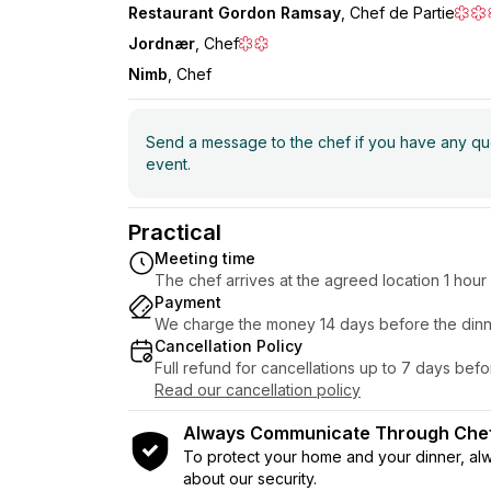
samme disciplin og opmærksomhed, der ken
Restaurant Gordon Ramsay
, Chef de Partie
Jordnær
, Chef
Tak og
Nimb
, Chef
Buon appetito.
Send a message to the chef if you have any ques
event.
Practical
Meeting time
The chef arrives at the agreed location 1 hou
Payment
We charge the money 14 days before the dinn
Cancellation Policy
Full refund for cancellations up to 7 days bef
Read our cancellation policy
Always Communicate Through Ch
To protect your home and your dinner, a
about our security.