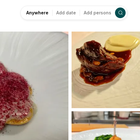
Anywhere
Add date
Add persons