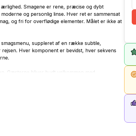
g ærlighed. Smagene er rene, præcise og dybt
en moderne og personlig linse. Hver ret er sammensat
smag, og fri for overflødige elementer. Målet er ikke at
s smagsmenu, suppleret af en række subtile,
r rejsen. Hver komponent er bevidst, hver sekvens
erne.
lsen. Gæsterne bliver budt velkommen med
ning), efterfulgt af opmærksom bordservice, der
te passion. En dedikeret sommelier-service er
ortælling og balance gennem hele måltidet.
 udvalgt vinparring ledsage menuen, udvalgt til at
præsenteres for gæsten, men også bag kulisserne:
og respektfuldt overfor rummet, hvilket afspejler den