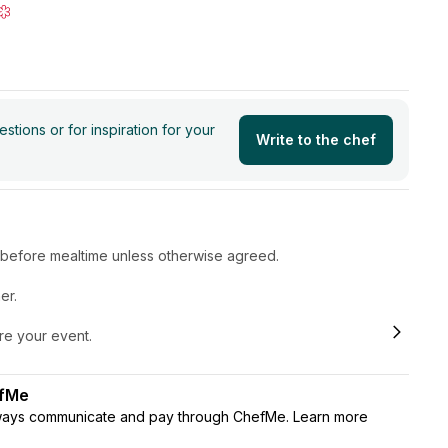
detegner køkkenet selv.
tions or for inspiration for your
Write to the chef
r before mealtime unless otherwise agreed.
er.
ore your event.
efMe
lways communicate and pay through ChefMe. Learn more