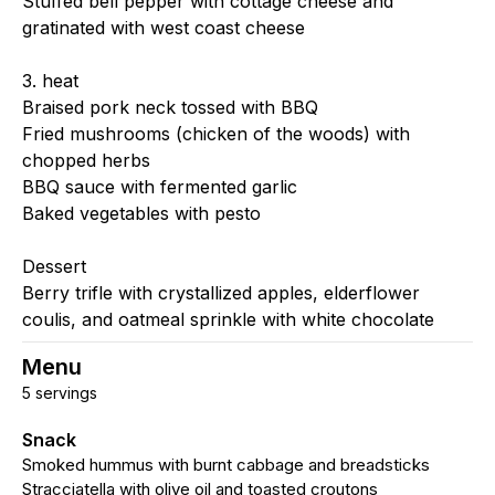
Stuffed bell pepper with cottage cheese and
gratinated with west coast cheese
3. heat
Braised pork neck tossed with BBQ
Fried mushrooms (chicken of the woods) with
chopped herbs
BBQ sauce with fermented garlic
Baked vegetables with pesto
Dessert
Berry trifle with crystallized apples, elderflower
coulis, and oatmeal sprinkle with white chocolate
Menu
5 servings
Snack
Smoked hummus with burnt cabbage and breadsticks
Stracciatella with olive oil and toasted croutons