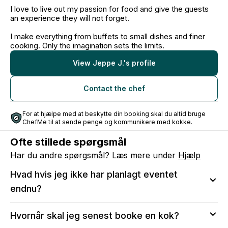
I love to live out my passion for food and give the guests
an experience they will not forget.
I make everything from buffets to small dishes and finer
cooking. Only the imagination sets the limits.
View Jeppe J.'s profile
Contact the chef
For at hjælpe med at beskytte din booking skal du altid bruge
ChefMe til at sende penge og kommunikere med kokke.
Ofte stillede spørgsmål
Har du andre spørgsmål? Læs mere under
Hjælp
Hvad hvis jeg ikke har planlagt eventet
endnu?
Vi anbefaler at sende en anmodning, så du kan sikre
Hvornår skal jeg senest booke en kok?
dig, at kokken er tilgængelig på den valgte dato.