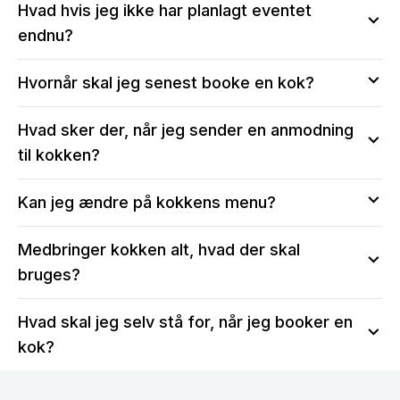
Hvad hvis jeg ikke har planlagt eventet
endnu?
Vi anbefaler at sende en anmodning, så du kan sikre
Hvornår skal jeg senest booke en kok?
dig, at kokken er tilgængelig på den valgte dato.
Efter bekræftelse vil du stadig kunne:
Vi anbefaler, at du tidligst muligt reserverer din dato
Hvad sker der, når jeg sender en anmodning
Ændre i menuen og antal serveringer
ved at sende en anmodning til kokken, især for
Ændre i antallet af gæster, allergier og børnemenuer
til kokken?
weekender og i perioder med højtider eller fejringer.
Skrive til kokken for at tale om menuen og middagen
Skal du bruge en kok med kort varsel, eller er
Når du sender en anmodning til en kok, opretter du
Kan jeg ændre på kokkens menu?
kokken ikke ledig på din valgte dato, så fortvivl ikke!
samtidig en profil, så du vil blive adviseret, når
Vores kundeservice sidder klar til at assistere med at
kokken har sendt et svar på anmodningen. Du vil få
Du kan vælge at tage udgangspunkt i en af kokkenes
finde en kok. Ring til os på
93 40 40 10
eller skriv til
Medbringer kokken alt, hvad der skal
adgang til en beskedtråd, hvor du til hver en tid kan
menuer eller få skræddersyet en menu lige til dine
os på
kontakt@chefme.dk
bruges?
skrive til kokken og aftale nærmere.
smagsløg.
Er du mere til fisk end kød? Eller foretrækker du
Du vil kunne se længere oppe på siden, hvad kokken
Hvad skal jeg selv stå for, når jeg booker en
kage frem for is til dessert? Send en anmodning til
har af krav til dit køkken, samt hvad kokken har
kokken og del dine ønsker, så I kan sammensætte en
kok?
mulighed for at medbringe. Er du i tvivl, kan du
menu, der passer til dig og dit selskab. Kokken har
spørge kokken, når du har sendt en anmodning.
Kokken står får både indkøb, madlavning, servering
derudover også mulighed for at lave alternative