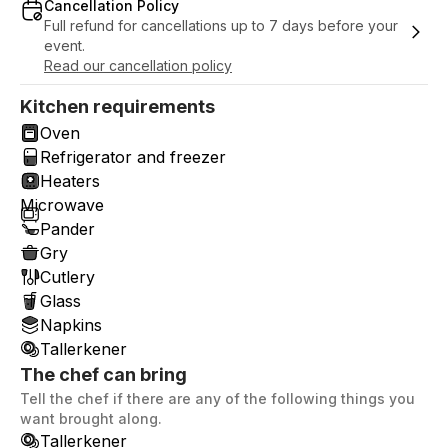
Cancellation Policy
Full refund for cancellations up to 7 days before your
event.
Read our cancellation policy
Kitchen requirements
Oven
Refrigerator and freezer
Heaters
Microwave
Pander
Gry
Cutlery
Glass
Napkins
Tallerkener
The chef can bring
Tell the chef if there are any of the following things you
want brought along.
Tallerkener