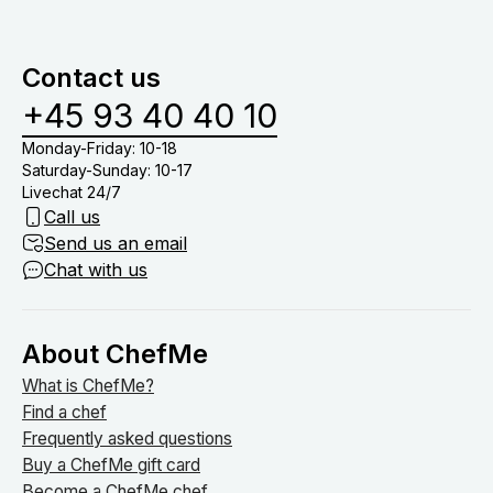
og oprydning i køkkenet. Derfor skal du blot stå for
menuer baseret på allergier samt børnemenuer.
at dække bord, drikkevarer (medmindre du har tilkøb
vinmenu eller lign.) og nyde tiden med dine gæster
Contact us
om bordet.
+45 93 40 40 10
Monday-Friday: 10-18
Saturday-Sunday: 10-17
Livechat 24/7
Call us
Send us an email
Chat with us
About ChefMe
What is ChefMe?
Find a chef
Frequently asked questions
Buy a ChefMe gift card
Become a ChefMe chef