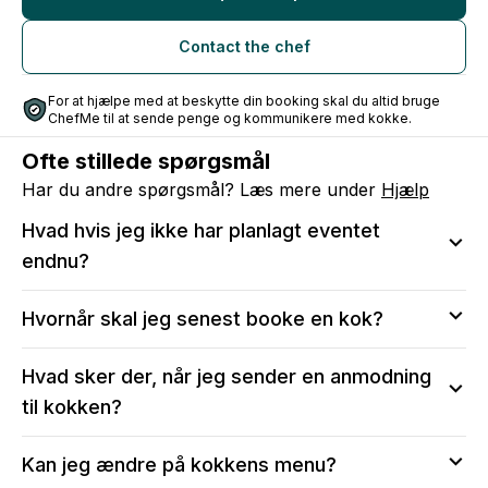
expertise and dedication to sustainability into your next
event. Let's create an unforgettable dining experience
Contact the chef
together!
Best regards,
For at hjælpe med at beskytte din booking skal du altid bruge
Pasquale
ChefMe til at sende penge og kommunikere med kokke.
Ofte stillede spørgsmål
Har du andre spørgsmål? Læs mere under
Hjælp
Hvad hvis jeg ikke har planlagt eventet
endnu?
Vi anbefaler at sende en anmodning, så du kan sikre
Hvornår skal jeg senest booke en kok?
dig, at kokken er tilgængelig på den valgte dato.
Efter bekræftelse vil du stadig kunne:
Vi anbefaler, at du tidligst muligt reserverer din dato
Hvad sker der, når jeg sender en anmodning
Ændre i menuen og antal serveringer
ved at sende en anmodning til kokken, især for
Ændre i antallet af gæster, allergier og børnemenuer
til kokken?
weekender og i perioder med højtider eller fejringer.
Skrive til kokken for at tale om menuen og middagen
Skal du bruge en kok med kort varsel, eller er
Når du sender en anmodning til en kok, opretter du
Kan jeg ændre på kokkens menu?
kokken ikke ledig på din valgte dato, så fortvivl ikke!
samtidig en profil, så du vil blive adviseret, når