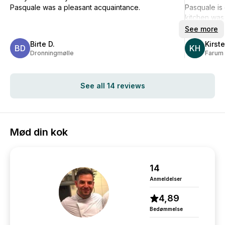
Pasquale was a pleasant acquaintance.
Pasquale is 
kitchen was
See more
Birte D.
Kirst
BD
KH
Dronningmølle
Farum
See all 14 reviews
Mød din kok
14
Anmeldelser
4,89
Bedømmelse