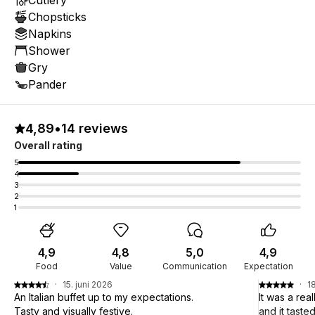
Cutlery
Chopsticks
Napkins
Shower
Gry
Pander
4,89
•
14 reviews
Overall rating
5
4
3
2
1
4,9
4,8
5,0
4,9
Food
Value
Communication
Expectation
·
15. juni 2026
·
1
An Italian buffet up to my expectations.
It was a rea
Tasty and visually festive.
and it taste