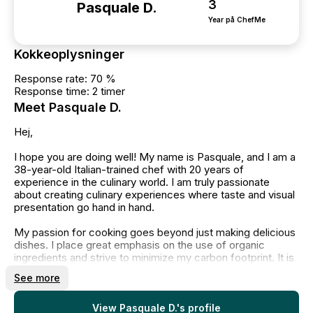
3
Pasquale D.
Year på ChefMe
Kokkeoplysninger
Response rate: 70 %
Response time: 2 timer
Meet Pasquale D.
Hej,
I hope you are doing well! My name is Pasquale, and I am a
38-year-old Italian-trained chef with 20 years of
experience in the culinary world. I am truly passionate
about creating culinary experiences where taste and visual
presentation go hand in hand.
My passion for cooking goes beyond just making delicious
dishes. I place great emphasis on the use of organic
ingredients and strive to minimize my carbon footprint. It is
important to me to create delightful meals that not only
See more
tantalize the taste buds but also respect our environment.
I look forward to the opportunity to bring my culinary
View Pasquale D.'s profile