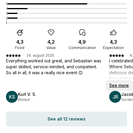
5
4
3
2
1
4,3
4,2
4,9
4,3
Food
Value
Communication
Expectation
·
24. august 2025
·
6.
Everything worked out great, and Sebastian was
I celebrated
super skilled, service-minded, and competent.
Where Sebas
So all in all, it was a really nice event 😊
delicious di
Prior to th
they put to
See more
changes and
Kurt V. S.
Jacob
KS
professional
JR
Ølsted
Vordi
and the che
can definit
See all 12 reviews