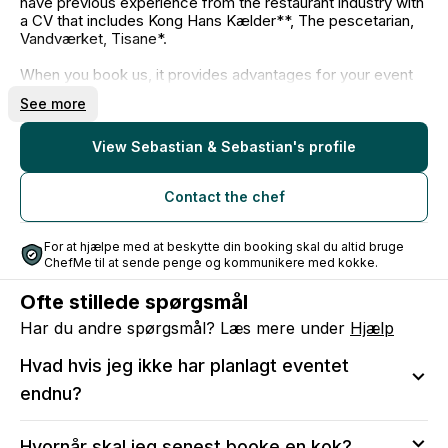
have previous experience from the restaurant industry with
a CV that includes Kong Hans Kælder**, The pescetarian,
Vandværket, Tisane*.
When you book us, it provides advantages for your event
such as:
See more
- Free service and delivery for private dining menu
- Option to purchase a wine menu
- Delivery throughout Zealand
View Sebastian & Sebastian's profile
- Minimum of 2 chefs for your event
- Guarantee for the best food experience and atmosphere
Contact the chef
for your event
The food takes inspiration from the Nordic and French
For at hjælpe med at beskytte din booking skal du altid bruge
cuisine, with a focus on quality ingredients, creative dishes,
ChefMe til at sende penge og kommunikere med kokke.
and full utilization of the ingredient. We make everything
from scratch and create the food according to the season.
Ofte stillede spørgsmål
Har du andre spørgsmål? Læs mere under
Hjælp
Hvad hvis jeg ikke har planlagt eventet
endnu?
Vi anbefaler at sende en anmodning, så du kan sikre
Hvornår skal jeg senest booke en kok?