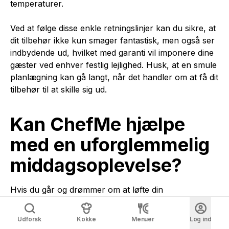
temperaturer.
Ved at følge disse enkle retningslinjer kan du sikre, at
dit tilbehør ikke kun smager fantastisk, men også ser
indbydende ud, hvilket med garanti vil imponere dine
gæster ved enhver festlig lejlighed. Husk, at en smule
planlægning kan gå langt, når det handler om at få dit
tilbehør til at skille sig ud.
Kan ChefMe hjælpe
med en uforglemmelig
middagsoplevelse?
Hvis du går og drømmer om at løfte din
middagsoplevelse til nye højder, kan ChefMe være
svaret. ChefMe tilbyder en unik mulighed for at gøre
Udforsk
Kokke
Menuer
Log ind
din middag uforglemmelig ved at forbinde dig med