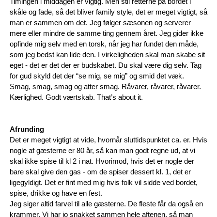
Timingen i middagen er vigtig. Men stil retterne på bordet i 
skåle og fade, så det bliver family style, det er meget vigtigt, så 
man er sammen om det. Jeg følger sæsonen og serverer 
mere eller mindre de samme ting gennem året. Jeg gider ikke 
opfinde mig selv med en torsk, når jeg har fundet den måde, 
som jeg bedst kan lide den. I virkeligheden skal man skabe sit 
eget - det er det der er budskabet. Du skal være dig selv. Tag 
for gud skyld det der “se mig, se mig” og smid det væk. 
Smag, smag, smag og atter smag. Råvarer, råvarer, råvarer. 
Kærlighed. Godt værtskab. That’s about it.
Afrunding
Det er meget vigtigt at vide, hvornår sluttidspunktet ca. er. Hvis 
nogle af gæsterne er 80 år, så kan man godt regne ud, at vi 
skal ikke spise til kl 2 i nat. Hvorimod, hvis det er nogle der 
bare skal give den gas - om de spiser dessert kl. 1, det er 
ligegyldigt. Det er fint med mig hvis folk vil sidde ved bordet, 
spise, drikke og have en fest. 
Jeg siger altid farvel til alle gæsterne. De fleste får da også en 
krammer. Vi har jo snakket sammen hele aftenen, så man 