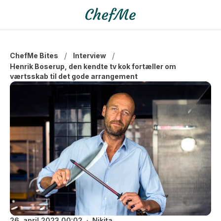
/
/
ChefMe Bites
Interview
Henrik Boserup, den kendte tv kok fortæller om
værtsskab til det gode arrangement
26. april 2023 00:02
Nikita