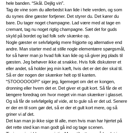
hele banden. “Skål. Dejlig vin”. 
Tag de vine som du allerbedst kan lide i hele verden, og som 
du synes dine gæster fortjener. Det styrer du. Det kører du 
bare. Du tager noget champagne. Lad være med at tage en 
cremant, tag nu noget rigtig champagne. Sæt det for guds 
skyld på bordet og lad folk selv skænke op.
Nogle gæster er selvfølgelig mere frigjorte og alternative end 
andre. Man starter med at stille nogle elementære spørgsmål, 
for så hører man jo hvad folk kan lide og så giver jeg plads til 
gæsten. Jeg behøver ikke at snakke. Hvis folk diskuterer et 
eller andet, så holder jeg min kæft, hvis det er det der skal til.
Så er der nogen der skænker helt op til kanten. 
“STOOOOOOP!” siger jeg, ligemeget om det er kongen, 
dronning eller hvem det er. Det giver et gult kort. Så får de et 
længere foredrag om hvor meget vin man skænker i glasset. 
Og så får de selvfølgelig af vide, at to gule så er det ud. Senere 
er der en til som gør det, så er der et gult kort mere, og så 
griner vi af det.
Det kan man jo ikke sige til alle, men hvis man har hjertet på 
det rette sted kan man godt gå ind og tage scenen. 