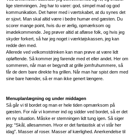
lige stemningen. Jeg har to varer: god, simpel mad og god 
kommunikation. Det hører med i værtskabet, at du synes det 
er sjovt. Man skal altid være i bedre humør end gæsten. Du 
scorer mange point, hvis du er ærlig, opmærksom og 
imødekommende. Jeg prøver altid at aflæse folk, og hvis jeg 
skyder forkert, så har jeg noget i værktøjskassen, jeg kan 
redde den med.
Allerede ved velkomstdrinken kan man prøve at være lidt 
opløftende. Så kommer jeg farende med et eller andet. Her om 
sommeren, når man er begyndt at grille jomfruhummere, så 
får de dem bare direkte fra grillen. Når man har spist dem med 
sine bare hænder, så er man ikke genert længere.
Menuplanlægning og under middagen
Så går vi til bordet og man er hele tiden opmærksom på 
gæsten. For når vi kommer ind og sidder ved bordet, så er det 
en ny situation. Måske er stemningen lidt tung igen. Så siger 
jeg: “Skål, allesammen. Hvor er det fantastisk at vi står her 
idag”. Masser af roser. Masser af kærlighed. Anerkendelse til 