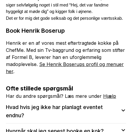
siger selvfølgelig noget i stil med “Hej, det var fandme 
hyggeligt at møde dig” og kigger folk i øjnene. 
Det er for mig det gode selksab og det personlige værtsskab.
Book Henrik Boserup
Henrik er en af vores mest eftertragtede kokke på
ChefMe. Med sin Tv-baggrund og erfaring som stifter
af Formel B, leverer han en uforglemmelig
madoplevelse.
Se Henrik Boserups profil og menuer
her
.
Ofte stillede spørgsmål
Har du andre spørgsmål? Læs mere under
Hjælp
Hvad hvis jeg ikke har planlagt eventet
endnu?
Vi anbefaler at sende en anmodning, så du kan sikre
Hvornår skal jeg senest booke en kok?