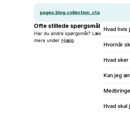
pages.blog.collection_cta
Ofte stillede spørgsmål
Hvad hvis 
Har du andre spørgsmål? Læs
mere under
Hjælp
Vi anbefaler
Hvornår sk
Efter bekræf
Ændre i me
Vi anbefaler
Hvad sker 
Ændre i ant
i perioder me
Skrive til
Skal du brug
Når du sende
Kan jeg æ
kundeservice
sendt et sva
kontakt@ch
aftale nærm
Du kan vælg
Medbringer
Er du mere t
dine ønsker
Du vil kunn
Hvad skal 
mulighed fo
for at medb
Kokken står
bord, drikk