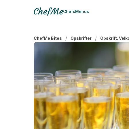
Chefs
Menus
/
/
ChefMe Bites
Opskrifter
Opskrift: Velk