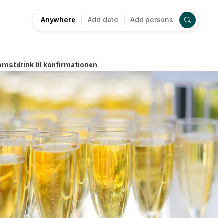
Anywhere
Add date
Add persons
omstdrink til konfirmationen