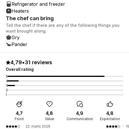
Refrigerator and freezer
Heaters
The chef can bring
Tell the chef if there are any of the following things you
want brought along.
Gry
Pander
4,79
•
31 reviews
Overall rating
5
4
3
2
1
4,7
4,8
4,9
4,8
Food
Value
Communication
Expectation
·
22. marts 2026
·
1