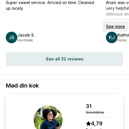
Super sweet service. Arrived on time. Cleaned
Anaïs was ve
up nicely.
very helpfu
delicious an
than the cla
The respons
See more
quicker.
Jacob S.
Kathri
JS
KJ
Hornbæk
Holte
See all 32 reviews
Mød din kok
31
Anmeldelser
4,79