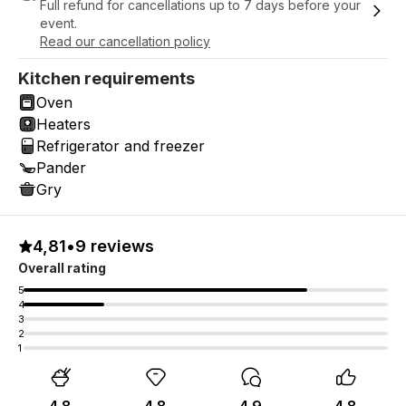
Full refund for cancellations up to 7 days before your
event.
Read our cancellation policy
Kitchen requirements
Oven
Heaters
Refrigerator and freezer
Pander
Gry
4,81
•
9 reviews
Overall rating
5
4
3
2
1