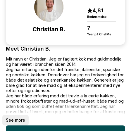
4,81
Bedømmelse
7
Christian B.
Year på ChefMe
Meet Christian B.
Mit navn er Christian. Jeg er faglært kok med guldmedalje
og har været i branchen siden 2014.
Jeg har erfaring indenfor det franske, italienske, spanske
og nordiske køkken. Derudover har jeg en forkærlighed for
både det asiatiske og amerikanske køkken. Generelt er jeg
bare glad for at lave mad og at eksperimenterer med nye
retter og ingredienser.
Jeg har både erfaring med det travle a la carte køkken,
mindre frokostbuffeter og mad-ud-af-huset, både med og
uden kok og som buffet eller tallerkenanrettet. Jeg har
prøvet lidt af hvert, men jeg er heller bange for at kaste mig
ud på dybt vand.
See more