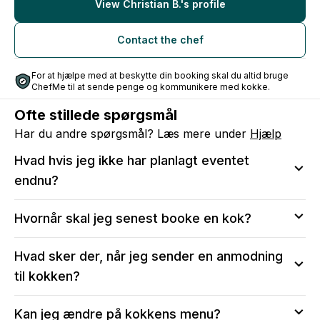
View Christian B.'s profile
Contact the chef
For at hjælpe med at beskytte din booking skal du altid bruge
ChefMe til at sende penge og kommunikere med kokke.
Ofte stillede spørgsmål
Har du andre spørgsmål? Læs mere under
Hjælp
Hvad hvis jeg ikke har planlagt eventet
endnu?
Vi anbefaler at sende en anmodning, så du kan sikre
Hvornår skal jeg senest booke en kok?
dig, at kokken er tilgængelig på den valgte dato.
Efter bekræftelse vil du stadig kunne:
Vi anbefaler, at du tidligst muligt reserverer din dato
Hvad sker der, når jeg sender en anmodning
Ændre i menuen og antal serveringer
ved at sende en anmodning til kokken, især for
Ændre i antallet af gæster, allergier og børnemenuer
til kokken?
weekender og i perioder med højtider eller fejringer.
Skrive til kokken for at tale om menuen og middagen
Skal du bruge en kok med kort varsel, eller er
Når du sender en anmodning til en kok, opretter du
Kan jeg ændre på kokkens menu?
kokken ikke ledig på din valgte dato, så fortvivl ikke!