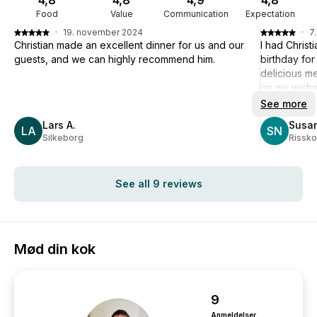
4,8
4,8
4,9
4,8
Food
Value
Communication
Expectation
·
19. november 2024
·
7
Christian made an excellent dinner for us and our
I had Christ
guests, and we can highly recommend him.
birthday for
delicious m
on my wishes
and service
See more
everything f
Lars A.
Susan
LA
schedule. E
SN
Silkeborg
Rissk
the kitchen 
warm recomm
See all 9 reviews
Mød din kok
9
Anmeldelser