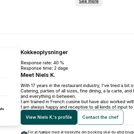
enjoyed the dinner - so 5 s
See more
Kokkeoplysninger
Response rate: 40 %
Response time: 2 dage
Meet Niels K.
With 17 years in the restaurant industry, I've tried a bi
Catering, parties of all sizes, fine dining, a la carte, and
and everything in between.
I am trained in French cuisine but have also worked with 
I am always happy and receptive to all kinds of input t
fMe
View Niels K.'s profile
Contact the chef
For at hjælpe med at beskytte din booking skal du altid b