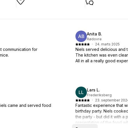
Anita B.
AB
Rødovre
·
24. marts 2025
st communication for
Niels served delicious and t
nice.
The kitchen was even clean
All in all a really good expe
Lars L.
LL
Frederiksberg
·
23. september 202
Niels came and served food
Fantastic experience that w
birthday party. Niels cooke
the party - but did it with 
presentation of the food w