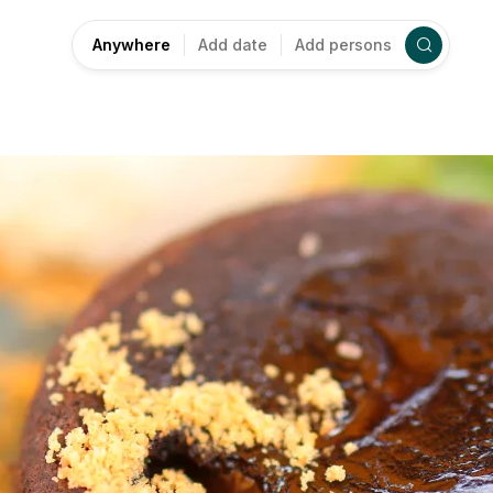
Anywhere
Add date
Add persons