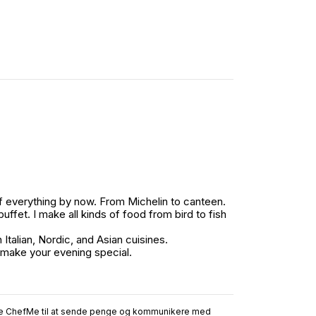
tars from us across the board
t of everything by now. From Michelin to canteen.
 buffet. I make all kinds of food from bird to fish
Italian, Nordic, and Asian cuisines.
o make your evening special.
ruge ChefMe til at sende penge og kommunikere med