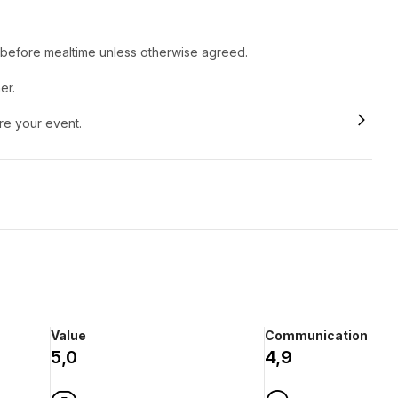
r before mealtime unless otherwise agreed.
er.
ore your event.
Value
Communication
5,0
4,9