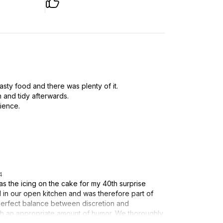
asty food and there was plenty of it.
 and tidy afterwards.
rience.
4
as the icing on the cake for my 40th surprise
d in our open kitchen and was therefore part of
a perfect balance between discretion and
ith an appropriate amount of humor. We thoroughly