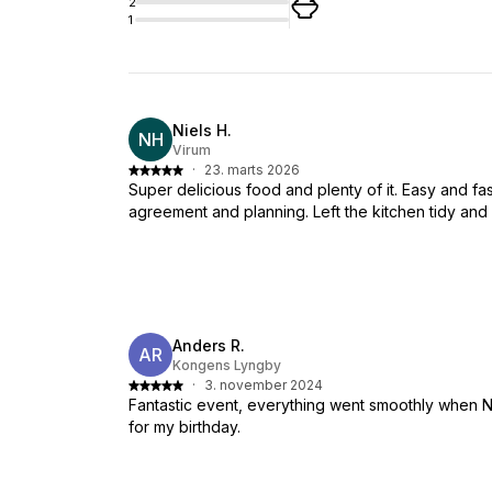
2
1
Niels H.
NH
Virum
·
23. marts 2026
Super delicious food and plenty of it. Easy and fa
agreement and planning. Left the kitchen tidy and 
Anders R.
AR
Kongens Lyngby
·
3. november 2024
Fantastic event, everything went smoothly when 
for my birthday.