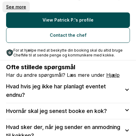
været køkkenchef og souschef på forskellige restauranter
See more
i København.
I PS Gastro har vi flere ansatte som elsker at give folk en
fantastisk oplevelse. Vores passion er at gøre vores
View Patrick P.'s profile
bedste for at jeres aften bliver en af jeres bedste.
Så send endelig en besked til mig for at booke en af PS
Contact the chef
Gastros dygtige og passionerede kokke for en fantastisk
aften
For at hjælpe med at beskytte din booking skal du altid bruge
Obs. Medmindre andet er aftalt er vi på adressen 30
ChefMe til at sende penge og kommunikere med kokke.
minutter før spisetid.
Ofte stillede spørgsmål
Har du andre spørgsmål? Læs mere under
Hjælp
Hvad hvis jeg ikke har planlagt eventet
endnu?
Vi anbefaler at sende en anmodning, så du kan sikre
Hvornår skal jeg senest booke en kok?
dig, at kokken er tilgængelig på den valgte dato.
Efter bekræftelse vil du stadig kunne:
Vi anbefaler, at du tidligst muligt reserverer din dato
Hvad sker der, når jeg sender en anmodning
Ændre i menuen og antal serveringer
ved at sende en anmodning til kokken, især for
Ændre i antallet af gæster, allergier og børnemenuer
til kokken?