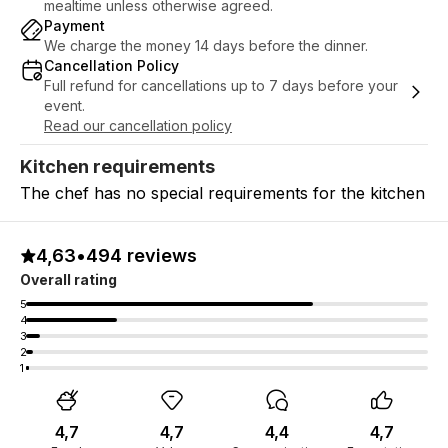
mealtime unless otherwise agreed.
Payment
We charge the money 14 days before the dinner.
Cancellation Policy
Full refund for cancellations up to 7 days before your
event.
Read our cancellation policy
Kitchen requirements
The chef has no special requirements for the kitchen
4,63
•
494 reviews
Overall rating
5
4
3
2
1
4,7
4,7
4,4
4,7