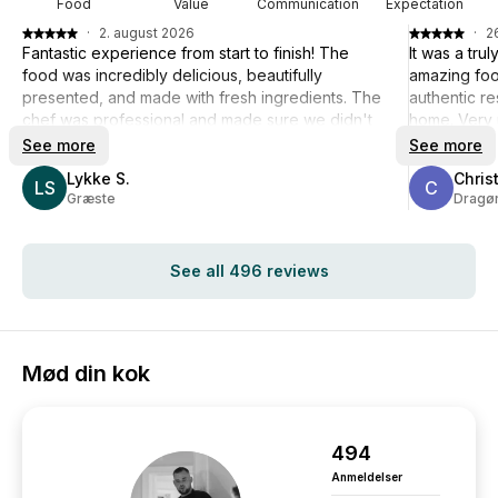
Food
Value
Communication
Expectation
·
2. august 2026
·
26
Fantastic experience from start to finish! The
It was a tru
food was incredibly delicious, beautifully
amazing foo
presented, and made with fresh ingredients. The
authentic r
chef was professional and made sure we didn't
home. Very p
worry about a thing. Highly recommended -
10 experie
See more
See more
would love to book again!
Lykke S.
Chris
LS
C
Græste
Dragø
See all 496 reviews
Mød din kok
494
Anmeldelser