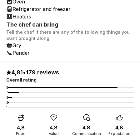
Oven
Refrigerator and freezer
Heaters
The chef can bring
Tell the chef if there are any of the following things you
want brought along.
Gry
Pander
4,81
•
179 reviews
Overall rating
5
4
3
2
1
4,8
4,8
4,8
4,8
Food
Value
Communication
Expectation