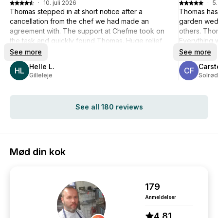
·
10. juli 2026
·
5.
Thomas stepped in at short notice after a
Thomas has 
cancellation from the chef we had made an
garden wedd
agreement with. The support at Chefme took on
others. Thom
the task and quickly found Thomas. Huge relief
Everything w
that it works so efficiently when a chef has to
superb men
See more
See more
cancel (here for a really good reason).
Helle L.
Carst
And we got a delicious 6-course menu from
HL
CF
Gilleleje
Solrød
Thomas.
See all 180 reviews
Mød din kok
179
Anmeldelser
4,81