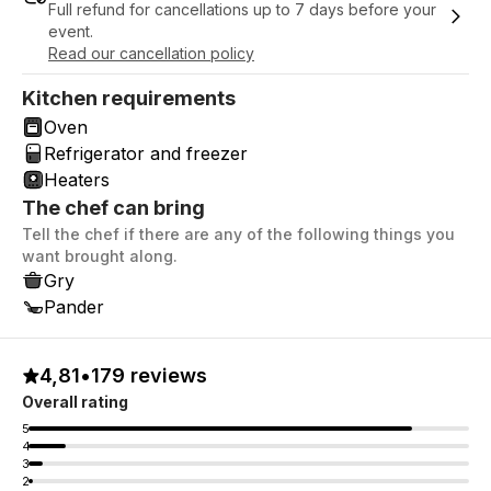
Full refund for cancellations up to 7 days before your
event.
Read our cancellation policy
Kitchen requirements
Oven
Refrigerator and freezer
Heaters
The chef can bring
Tell the chef if there are any of the following things you
want brought along.
Gry
Pander
4,81
•
179 reviews
Overall rating
5
4
3
2