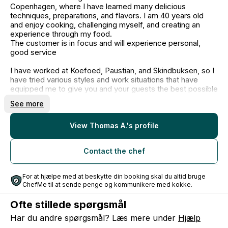
Copenhagen, where I have learned many delicious
techniques, preparations, and flavors. I am 40 years old
and enjoy cooking, challenging myself, and creating an
experience through my food.
The customer is in focus and will experience personal,
good service
I have worked at Koefoed, Paustian, and Skindbuksen, so I
have tried various styles and work situations that have
equipped me to give you and your guests the best possible
experience.
See more
It is possible to mix my menus, provided everyone in the
party receives the same dish.
View Thomas A.'s profile
Contact the chef
For at hjælpe med at beskytte din booking skal du altid bruge
ChefMe til at sende penge og kommunikere med kokke.
Ofte stillede spørgsmål
Har du andre spørgsmål? Læs mere under
Hjælp