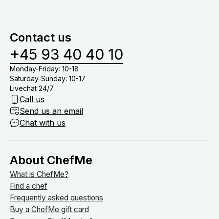
og oprydning i køkkenet. Derfor skal du blot stå for
menuer baseret på allergier samt børnemenuer.
at dække bord, drikkevarer (medmindre du har tilkøb
vinmenu eller lign.) og nyde tiden med dine gæster
Contact us
om bordet.
+45 93 40 40 10
Monday-Friday: 10-18
Saturday-Sunday: 10-17
Livechat 24/7
Call us
Send us an email
Chat with us
About ChefMe
What is ChefMe?
Find a chef
Frequently asked questions
Buy a ChefMe gift card