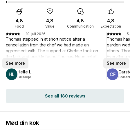
1
4,8
4,8
4,8
4,8
Food
Value
Communication
Expectation
·
10. juli 2026
·
5.
Thomas stepped in at short notice after a
Thomas has 
cancellation from the chef we had made an
garden wedd
agreement with. The support at Chefme took on
others. Thom
the task and quickly found Thomas. Huge relief
Everything w
that it works so efficiently when a chef has to
superb men
See more
See more
cancel (here for a really good reason).
Helle L.
Carst
And we got a delicious 6-course menu from
HL
CF
Gilleleje
Solrød
Thomas.
See all 180 reviews
Mød din kok